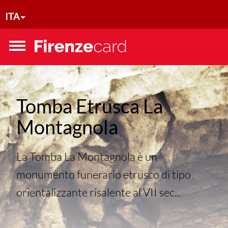
Salta al contenuto principale
ITA
Toggle
menu
Tomba Etrusca La
Montagnola
La Tomba La Montagnola è un
monumento funerario etrusco di tipo
orientalizzante risalente al VII sec...