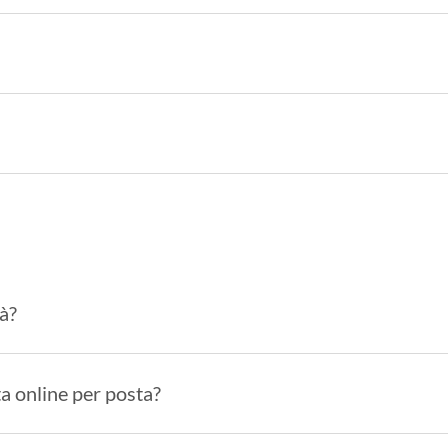
tà?
ta online per posta?