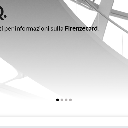
.
 per informazioni sulla
Firenzecard
.