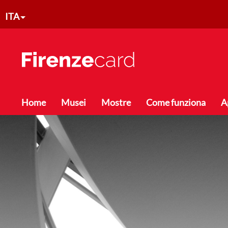
Salta al contenuto principale
ITA
Toggle menu
Home
Musei
Mostre
Come funziona
A