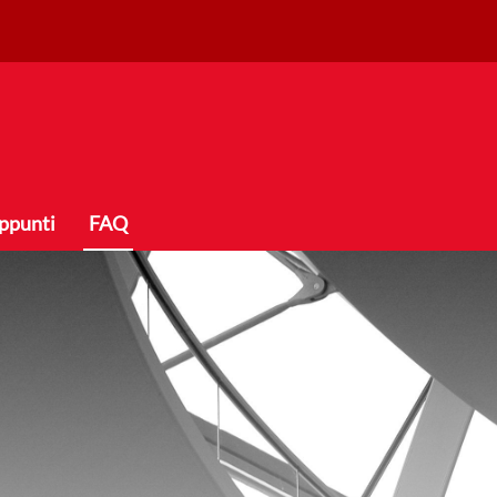
ppunti
FAQ