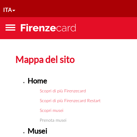
Salta al contenuto principale
ITA
Toggle
menu
Mappa del sito
Home
Scopri di più Firenzecard
Scopri di più Firenzecard Restart
Scopri musei
Prenota musei
Musei