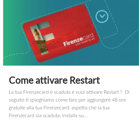
Come attivare Restart
La tua Firenzecard è scaduta e vuoi attivare Restart ? Di
seguito ti spieghiamo come fare per aggiungere 48 ore
gratuite alla tua Firenzecard: aspetta che la tua
Firenzecard sia scaduta; installa su...