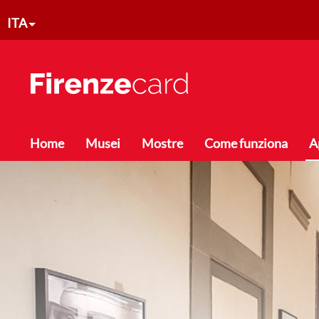
Salta al contenuto principale
ITA
Toggle menu
Home
Musei
Mostre
Come funziona
A