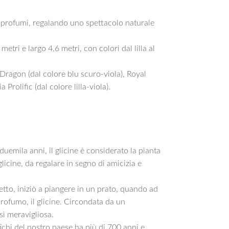
i e profumi, regalando uno spettacolo naturale
metri e largo 4,6 metri, con colori dal lilla al
k Dragon (dal colore blu scuro-viola), Royal
Prolific (dal colore lilla-viola).
emila anni, il glicine è considerato la pianta
glicine, da regalare in segno di amicizia e
tto, iniziò a piangere in un prato, quando ad
profumo, il glicine. Circondata da un
sì meravigliosa.
ichi del nostro paese ha più di 700 anni e