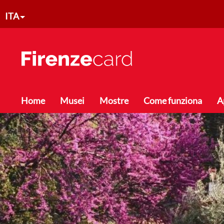
Salta al contenuto principale
ITA
Toggle menu
Home
Musei
Mostre
Come funziona
A