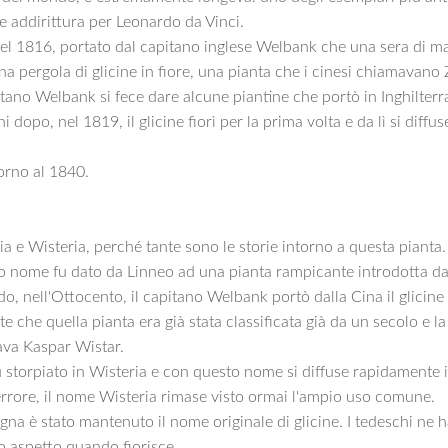
ne addirittura per Leonardo da Vinci.
nel 1816, portato dal capitano inglese Welbank che una sera di m
pergola di glicine in fiore, una pianta che i cinesi chiamavano 
itano Welbank si fece dare alcune piantine che portò in Inghilterr
dopo, nel 1819, il glicine fiorì per la prima volta e da lì si diffus
torno al 1840.
ria e Wisteria, perché tante sono le storie intorno a questa pianta.
sto nome fu dato da Linneo ad una pianta rampicante introdotta dal
, nell'Ottocento, il capitano Welbank portò dalla Cina il glicine 
he quella pianta era già stata classificata già da un secolo e la
ava Kaspar Wistar.
storpiato in Wisteria e con questo nome si diffuse rapidamente in 
'errore, il nome Wisteria rimase visto ormai l'ampio uso comune.
pagna è stato mantenuto il nome originale di glicine. I tedeschi n
suo aspetto quando fiorisce.