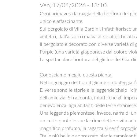
Ven, 17/04/2026 - 13:10
Ogni primavera la magia della fioritura del gli
unico e affascinante.
Sul pergolato di Villa Bardini, infatti fiorisce u
violetto, dall’azzurro malva al rosato, che att
Il pergolato è decorato con diverse varietà di g
Purple (una varietà giapponese dal colore viola
La spettacolare fioritura del glicine del Giard
Conosciamo meglio questa pianta.
Nel linguaggio dei fiori il glicine simboleggia l’
Diverse sono le storie e le leggende chelo "ci
dell'amicizia. Si racconta, infatti, che gli impe
benevolenza, agli abitanti delle terre straniere.
Una leggenda piemontese, invece, narra di una 
un certo punto le sue lacrime dettero vita ad 
magnifico profumo, la ragazza si sentì orgoglios
Tra le più belle e apprezzate piante rampicant