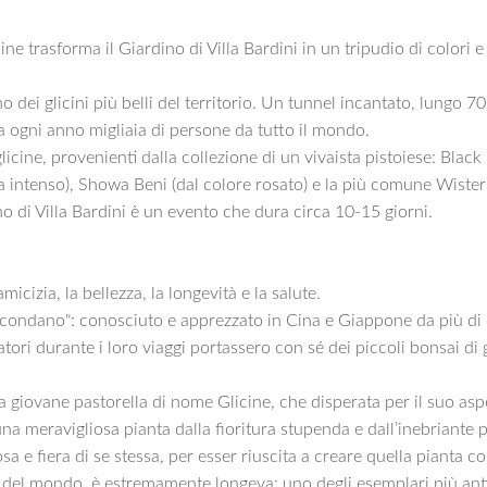
cine trasforma il Giardino di Villa Bardini in un tripudio di color
no dei glicini più belli del territorio. Un tunnel incantato, lungo 70 
ira ogni anno migliaia di persone da tutto il mondo.
licine, provenienti dalla collezione di un vivaista pistoiese: Blac
 intenso), Showa Beni (dal colore rosato) e la più comune Wisteria 
ino di Villa Bardini è un evento che dura circa 10-15 giorni.
amicizia, la bellezza, la longevità e la salute.
rcondano": conosciuto e apprezzato in Cina e Giappone da più di du
ratori durante i loro viaggi portassero con sé dei piccoli bonsai di 
giovane pastorella di nome Glicine, che disperata per il suo aspe
una meravigliosa pianta dalla fioritura stupenda e dall’inebriante 
a e fiera di se stessa, per esser riuscita a creare quella pianta co
i del mondo, è estremamente longeva: uno degli esemplari più ant