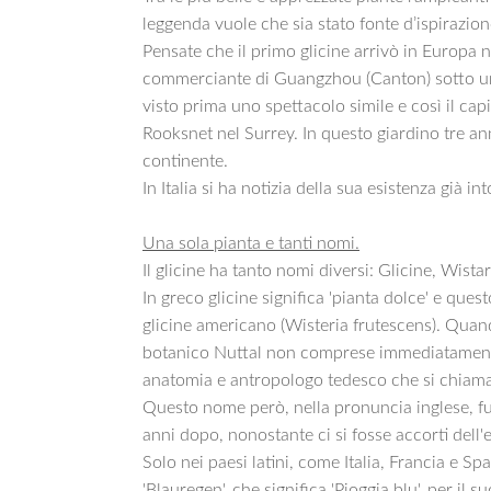
leggenda vuole che sia stato fonte d’ispirazio
Pensate che il primo glicine arrivò in Europa 
commerciante di Guangzhou (Canton) sotto una 
visto prima uno spettacolo simile e così il cap
Rooksnet nel Surrey. In questo giardino tre anni 
continente.
In Italia si ha notizia della sua esistenza già in
Una sola pianta e tanti nomi.
Il glicine ha tanto nomi diversi: Glicine, Wista
In greco glicine significa 'pianta dolce' e que
glicine americano (Wisteria frutescens). Quando
botanico Nuttal non comprese immediatamente c
anatomia e antropologo tedesco che si chiam
Questo nome però, nella pronuncia inglese, fu 
anni dopo, nonostante ci si fosse accorti dell
Solo nei paesi latini, come Italia, Francia e S
'Blauregen', che significa 'Pioggia blu', per il 