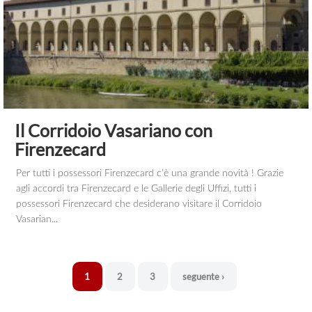
Il Corridoio Vasariano con
Firenzecard
Per tutti i possessori Firenzecard c’è una grande novità ! Grazie
agli accordi tra Firenzecard e le Gallerie degli Uffizi, tutti i
possessori Firenzecard che desiderano visitare il Corridoio
Vasarian...
1
2
3
seguente ›