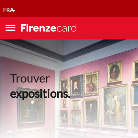
Aller au contenu principal
FRA
Toggle
menu
Trouver
expositions.