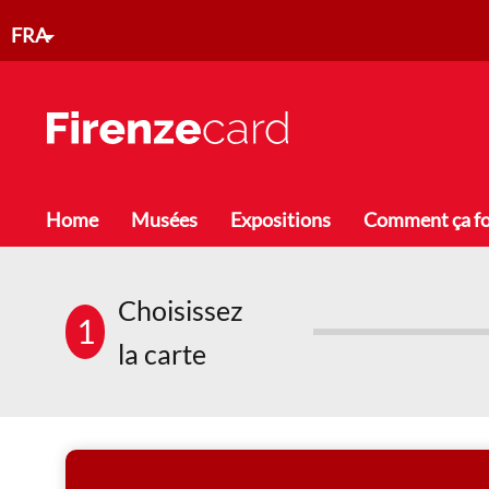
Aller au contenu principal
FRA
Toggle menu
Home
Musées
Expositions
Comment ça f
Choisissez
1
la carte