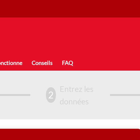
onctionne
Conseils
FAQ
Entrez les
2
données