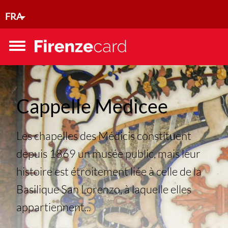
Aller au contenu principal
FRA
Toggle
menu
Cappelle Medicee
Les chapelles des Médicis constituent
depuis 1869 un musée public, mais leur
histoire est étroitement liée à celle de la
Basilique San Lorenzo, à laquelle elles
appartiennent...