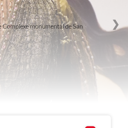
❯
s le Complexe monumental de San