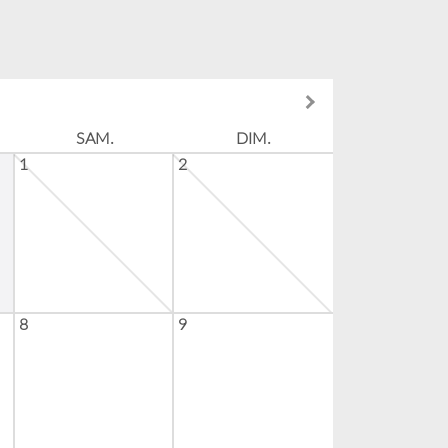
SAM.
DIM.
1
2
8
9