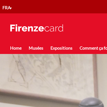
Aller au contenu principal
FRA
Toggle menu
Home
Musées
Expositions
Comment ça f