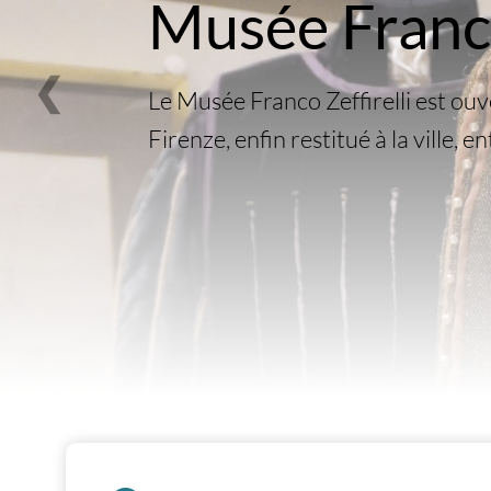
Musée Franco
❮
Le Musée Franco Zeffirelli est ou
Firenze, enfin restitué à la ville, e