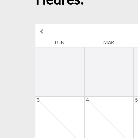
LUN.
MAR.
3
4
5