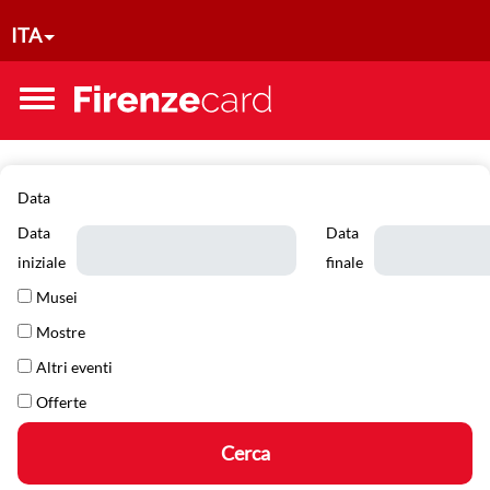
Salta al contenuto principale
ITA
Toggle
menu
Data
Data
Data
iniziale
finale
Data
Data
Musei
Mostre
Altri eventi
Offerte
Cerca