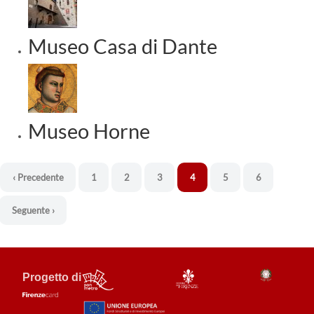
Museo Casa di Dante
Museo Horne
‹ Precedente
1
2
3
4
5
6
Seguente ›
Progetto di