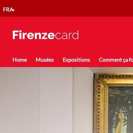
Aller au contenu principal
FRA
Toggle menu
Home
Musées
Expositions
Comment ça f