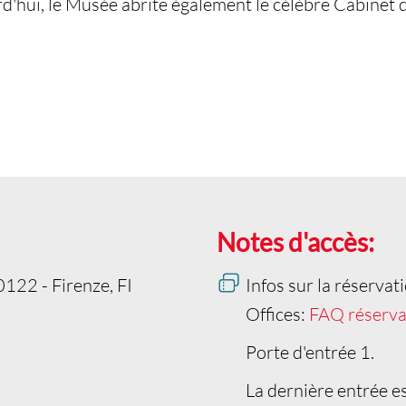
urd'hui, le Musée abrite également le célèbre Cabine
Notes d'accès:
50122 - Firenze, FI
Infos sur la réservat
Offices:
FAQ réservat
Porte d'entrée 1.
La dernière entrée e