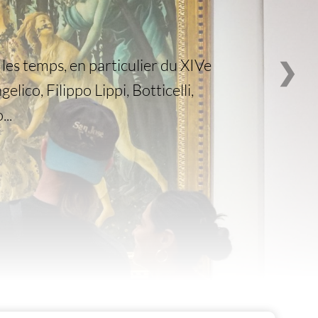
les temps, en particulier du XIVe
❯
lico, Filippo Lippi, Botticelli,
..