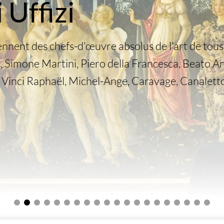
 Uffizi
ennent des chefs-d'œuvre absolus de l'art de tous 
, Simone Martini, Piero della Francesca, Beato Ange
Vinci Raphaël, Michel-Ange, Caravage, Canaletto.