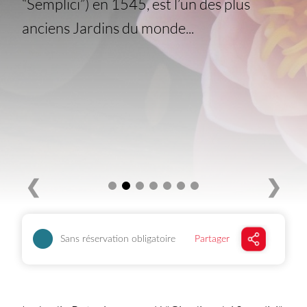
“Semplici”) en 1545, est l’un des plus
anciens Jardins du monde...
❮
❯
Sans réservation obligatoire
Partager