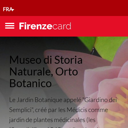
Aller au contenu principal
FRA
Toggle
menu
Museo di Storia
Naturale, Orto
Botanico
Le Jardin Botanique appelé "Giardino dei
Semplici", créé par les Médicis comme
jardin de plantes médicinales (les