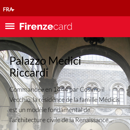
Aller au contenu principal
FRA
Toggle
menu
Palazzo Medici
Riccardi
Commandée en 1444 par Cosimo il
Vecchio, la résidence de la famille Médicis
est un modèle fondamental de
l'architecture civile de la Renaissance...