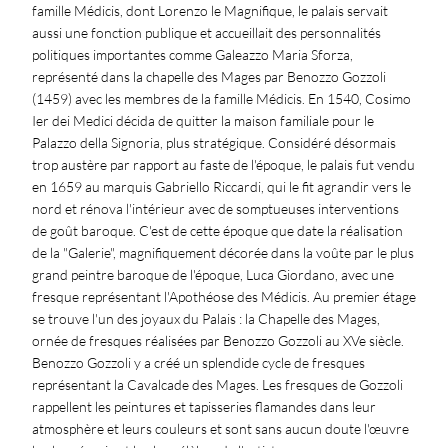
famille Médicis, dont Lorenzo le Magnifique, le palais servait
aussi une fonction publique et accueillait des personnalités
politiques importantes comme Galeazzo Maria Sforza,
représenté dans la chapelle des Mages par Benozzo Gozzoli
(1459) avec les membres de la famille Médicis. En 1540, Cosimo
Ier dei Medici décida de quitter la maison familiale pour le
Palazzo della Signoria, plus stratégique. Considéré désormais
trop austère par rapport au faste de l'époque, le palais fut vendu
en 1659 au marquis Gabriello Riccardi, qui le fit agrandir vers le
nord et rénova l'intérieur avec de somptueuses interventions
de goût baroque. C'est de cette époque que date la réalisation
de la "Galerie", magnifiquement décorée dans la voûte par le plus
grand peintre baroque de l'époque, Luca Giordano, avec une
fresque représentant l'Apothéose des Médicis. Au premier étage
se trouve l'un des joyaux du Palais : la Chapelle des Mages,
ornée de fresques réalisées par Benozzo Gozzoli au XVe siècle.
Benozzo Gozzoli y a créé un splendide cycle de fresques
représentant la Cavalcade des Mages. Les fresques de Gozzoli
rappellent les peintures et tapisseries flamandes dans leur
atmosphère et leurs couleurs et sont sans aucun doute l'œuvre